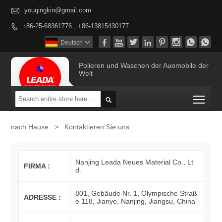

youqingkin@gmail.com
+86-25-68361776 , +86-13815430177









Deutsch

Polieren und Waschen der Auomobile der
Welt
Togg

nach Hause
>
Kontaktieren Sie uns
Nanjing Leada Neues Material Co., Lt
FIRMA :
d.
801, Gebäude Nr. 1, Olympische Straß
ADRESSE :
e 118, Jianye, Nanjing, Jiangsu, China