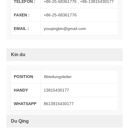
TELEFON :
+86-25-68361776 , +86-13815430177
FAXEN :
+86-25-68361776
EMAIL :
youqingkin@gmail.com
Kin du
POSITION
Abteilungsleiter
HANDY
13815430177
WHATSAPP
8613815430177
Du Qing