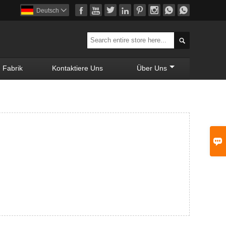








Deutsch


Fabrik
Kontaktiere Uns
Über Uns
