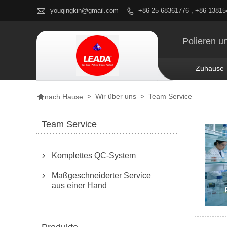

youqingkin@gmail.com
+86-25-68361776 , +86-1381

Polieren u
Zuhause

>
Wir über uns
>
Team Service
nach Hause
Team Service
Komplettes QC-System

Maßgeschneiderter Service

aus einer Hand