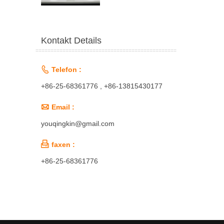
Kontakt Details

Telefon :
+86-25-68361776 , +86-13815430177

Email :
youqingkin@gmail.com

faxen :
+86-25-68361776