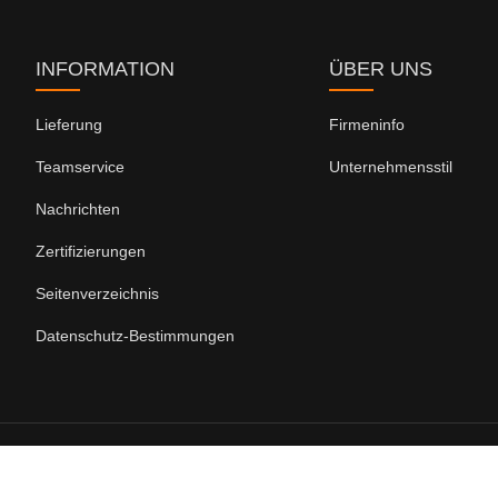
INFORMATION
ÜBER UNS
Lieferung
Firmeninfo
Teamservice
Unternehmensstil
Nachrichten
Zertifizierungen
Seitenverzeichnis
Datenschutz-Bestimmungen
Copyright by © Nanjing Leada New Material Co., Ltd.