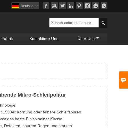








Deutsch


Fabrik
Kontaktiere Uns
Über Uns

ibende Mikro-Schleifpolitur
chnologie
nt 1500er Körnung oder feinere Schleifspuren
ässt das beste Finish seiner Klasse
rn, Defekten, saurem Regen und starken