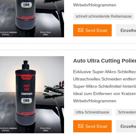
Wirbeln/Hologrammen
schnell schneidende Reibemasse

Send Email
Einzelh
Auto Ultra Cutting Polie
Exklusive Super-Mikro-Schleifte
Ultraschnelles Schneiden entfer
Super-Mikro-Schleifmittel hinterl
Ideal zum Entfernen von Kratze
Wirbeln/Hologrammen
Ultra-Schneidmasse
Schneiden

Send Email
Einzelh