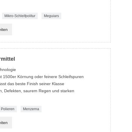
Mikro-Schleifpolitur
Meguiars
eiten
rmittel
chnologie
nt 1500er Körnung oder feinere Schleifspuren
ässt das beste Finish seiner Klasse
rn, Defekten, saurem Regen und starken
 Polieren
Menzerna
eiten