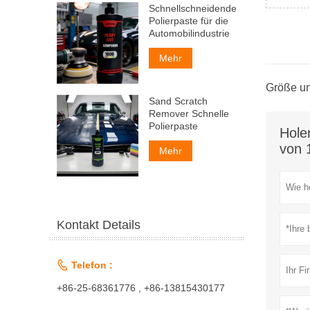
Schnellschneidende
Polierpaste für die
Automobilindustrie
Mehr
Größe un
Sand Scratch
Remover Schnelle
Polierpaste
Hole
von 
Mehr
Kontakt Details

Telefon :
+86-25-68361776 , +86-13815430177