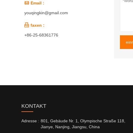

Email :
youqingkin@gmail.com

faxen :
+86-25-68361776
ein
KONTAKT
Adresse :
801, Gebäude Nr. 1, Olympische Straße 118,
Jianye, Nanjing, Jiangsu, China