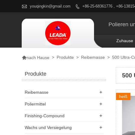

youqingkin@gmail.com
+86-25-68361776 , +86-1381

Polieren u
Zuhause

>
Produkte
>
Reibemasse
>
500 Ultra-
nach Hause
Produkte
500 
+
Reibemasse
heiß
+
Poliermittel
+
Finishing-Compound
+
Wachs und Versiegelung