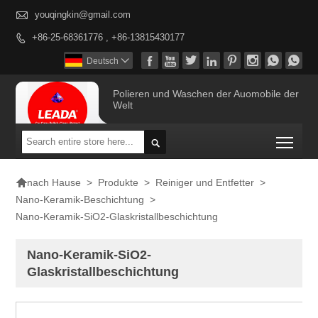

youqingkin@gmail.com
+86-25-68361776 , +86-13815430177









Deutsch

Polieren und Waschen der Auomobile der
Welt
Togg


>
Produkte
>
Reiniger und Entfetter
>
nach Hause
Nano-Keramik-Beschichtung
>
Nano-Keramik-SiO2-Glaskristallbeschichtung
Nano-Keramik-SiO2-
Glaskristallbeschichtung