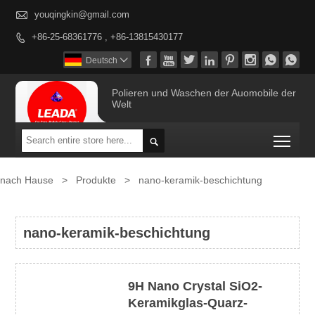

youqingkin@gmail.com
+86-25-68361776 , +86-13815430177









Deutsch

Polieren und Waschen der Auomobile der
Welt
Togg

nach Hause
>
Produkte
>
nano-keramik-beschichtung
nano-keramik-beschichtung
9H Nano Crystal SiO2-
Keramikglas-Quarz-