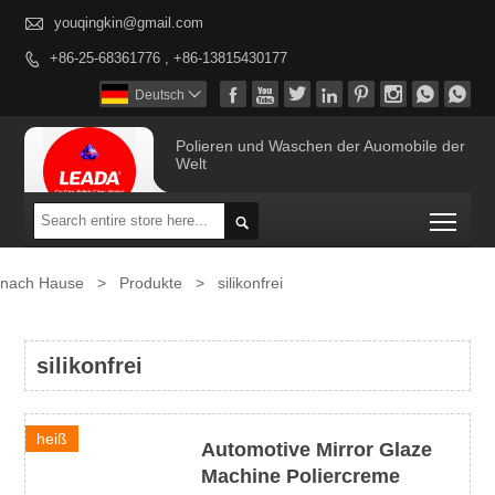

youqingkin@gmail.com
+86-25-68361776 , +86-13815430177









Deutsch

Polieren und Waschen der Auomobile der
Welt
Togg

nach Hause
>
Produkte
>
silikonfrei
silikonfrei
heiß
Automotive Mirror Glaze
Machine Poliercreme